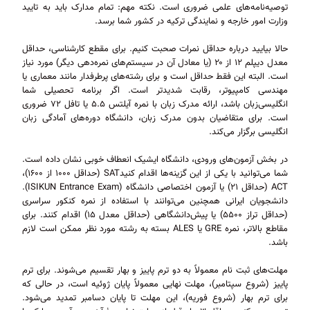
توصیه‌نامه‌های علمی ضروری است. نکته مهم: تمام مدارک باید به تایید
وزارت امور خارجه و نمایندگی ترکیه در کشور شما برسد.
حالا بیایید درباره حداقل نمرات صحبت کنیم. برای مقطع کارشناسی، حداقل
معدل دیپلم ۱۲ از ۲۰ (یا معادل آن در سیستم‌های نمره‌دهی دیگر) مورد نیاز
است. البته این فقط حداقل است و برای رشته‌های پرطرفدار مانند معماری یا
مهندسی کامپیوتر، رقابت شدیدتر است. اگر برنامه تحصیلی شما
انگلیسی‌زبان باشد، ارائه مدرک زبان با نمره آیلتس ۵.۵ یا تافل ۷۲ ضروری
است. برای متقاضیان بدون مدرک زبان، دانشگاه دوره‌های آمادگی زبان
انگلیسی برگزار می‌کند.
در بخش آزمون‌های ورودی، دانشگاه ایشیک انعطاف خوبی نشان داده است.
شما می‌توانید با یکی از این گزینه‌ها اقدام کنیدSAT (حداقل ۱۰۰۰ از ۱۶۰۰)،
ACT (حداقل ۲۱) یا آزمون اختصاصی دانشگاه (ISIKUN Entrance Exam).
دانشجویان ایرانی همچنین می‌توانند با استفاده از نمره کنکور سراسری
(حداقل تراز ۵۵۰۰) یا پیش‌دانشگاهی (حداقل معدل ۱۵) اقدام کنند. برای
مقاطع بالاتر، نمره GRE یا ALES بسته به رشته مورد نظر ممکن است لازم
باشد.
مهلت‌های ثبت نام معمولاً به دو ترم پاییز و بهار تقسیم می‌شوند. برای ترم
پاییز (شروع سپتامبر)، مهلت نهایی معمولاً پایان ژوئیه است، در حالی که
برای ترم بهار (شروع فوریه)، این مهلت تا پایان دسامبر تمدید می‌شود.