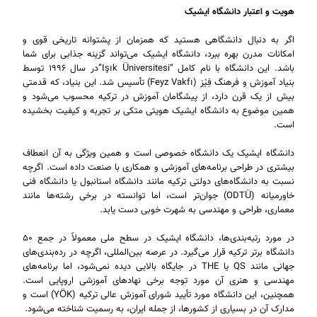
هویت و اعتبار دانشگاه ایشیک
اگر به دنبال دانشگاهی هستید که همزمان از پشتوانه تاریخی قوی و
امکانات مدرن بهره ببرد، دانشگاه ایشیک می‌تواند گزینه جذابی برای شما
باشد. این دانشگاه با نام کامل “Işık Üniversitesi”در سال ۱۹۹۶ توسط
بنیاد آموزش و فرهنگ فِیْز (Feyz Vakfı) تأسیس شد. این بنیاد، که قدمتی
بیش از یک قرن دارد، از پیشگامان آموزش در ترکیه محسوب می‌شود و
همین موضوع به دانشگاه ایشیک هویتی متکی بر تجربه و کیفیت بخشیده
است.
دانشگاه ایشیک یک دانشگاه خصوصی است و همین ویژگی به آن انعطاف
بیشتری در طراحی برنامه‌های آموزشی و همکاری با صنعت داده است. اگرچه
نسبت به دانشگاه‌های دولتی ترکیه مانند دانشگاه استانبول یا دانشگاه فنی
خاورمیانه (ODTÜ) جوان‌تر است، اما توانسته در برخی رشته‌ها مانند
معماری، طراحی و مهندسی به شهرت خوبی دست یابد.
در مورد رتبه‌بندی‌ها، دانشگاه ایشیک در سطح ملی معمولاً در جمع ۵۰
دانشگاه برتر ترکیه قرار می‌گیرد. در عرصه بین‌المللی، اگرچه در رده‌بندی‌های
جهانی مانند QS یا THE در جایگاه بالایی دیده نمی‌شود، اما برنامه‌های
مهندسی و هنری آن مورد توجه برخی نهادهای آموزشی اروپایی است.
همچنین، این دانشگاه مورد تأیید شورای آموزش عالی ترکیه (YÖK) است و
مدارک آن در بسیاری از کشورها، از جمله ایران، به رسمیت شناخته می‌شود.