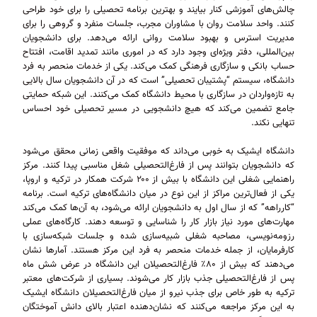
چالش‌های آموزشی کنار بیایند و بهترین برنامه تحصیلی را برای خود طراحی
کنند. واحد سلامت روان با مشاوران مجرب، جلسات منفرد و گروهی را برای
مدیریت استرس و بهبود سلامت روانی ارائه می‌دهد. برای دانشجویان
بین‌المللی، دفتر ویژه‌ای وجود دارد که در اموری مانند تمدید اقامت، افتتاح
حساب بانکی و سازگاری فرهنگی کمک می‌کند. یکی از خدمات منحصر به فرد
دانشگاه، سیستم “پشتیبان تحصیلی” است که در آن دانشجویان سال بالایی
به تازه‌واردان در سازگاری با محیط دانشگاه کمک می‌کنند. این شبکه حمایتی
جامع تضمین می‌کند که هیچ دانشجویی در مسیر تحصیلی خود احساس
تنهایی نکند.
دانشگاه ایشیک به خوبی می‌داند که موفقیت واقعی زمانی محقق می‌شود
که دانشجویان بتوانند پس از فارغ‌التحصیلی شغل مناسبی پیدا کنند. مرکز
راهنمایی شغلی این دانشگاه با بیش از ۲۰۰ شرکت همکار در ترکیه و اروپا،
یکی از فعال‌ترین مراکز از این نوع در میان دانشگاه‌های ترکیه است. برنامه
“کارراهه” که از سال اول به دانشجویان ارائه می‌شود، به آن‌ها کمک می‌کند
مهارت‌های مورد نیاز بازار کار را شناسایی و توسعه دهند. کارگاه‌های عملی
رزومه‌نویسی، مصاحبه شغلی شبیه‌سازی شده و جلسات شبکه‌سازی با
کارفرمایان، از جمله خدمات منحصر به فرد این مرکز هستند. آمارها نشان
می‌دهند که بیش از ۸۰٪ فارغ‌التحصیلان این دانشگاه در عرض شش ماه
پس از فارغ‌التحصیلی جذب بازار کار می‌شوند. بسیاری از شرکت‌های معتبر
ترکیه به طور خاص برای جذب نیرو از میان فارغ‌التحصیلان دانشگاه ایشیک
به این مرکز مراجعه می‌کنند که نشان‌دهنده اعتبار بالای دانش آموختگان