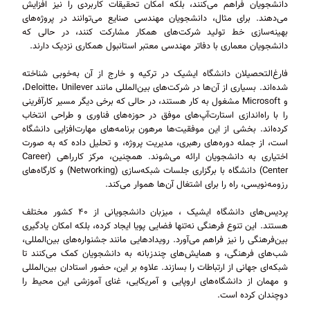
دانشجویان فراهم می‌کنند، بلکه امکان تحقیقات کاربردی را نیز افزایش
می‌دهند. برای مثال، دانشجویان مهندسی صنایع می‌توانند در پروژه‌های
بهینه‌سازی خط تولید شرکت‌های همکار مشارکت کنند، در حالی که
دانشجویان معماری با دفاتر مهندسی معتبر استانبول همکاری نزدیک دارند.
فارغ‌التحصیلان دانشگاه ایشیک در ترکیه و خارج از آن به‌خوبی شناخته
شده‌اند. بسیاری از آن‌ها در شرکت‌های بین‌المللی مانند Deloitte، Unilever،
و Microsoft مشغول به کار هستند، در حالی که برخی دیگر مسیر کارآفرینی
را با راه‌اندازی استارت‌آپ‌های موفق در حوزه‌های فناوری و طراحی انتخاب
کرده‌اند. بخشی از این موفقیت‌ها مرهون برنامه‌های مهارت‌افزایی دانشگاه
است، از جمله دوره‌های رهبری، مدیریت پروژه، و تحلیل داده که به صورت
اختیاری به دانشجویان ارائه می‌شوند. همچنین، مرکز کارراهی (Career
Center) دانشگاه با برگزاری جلسات شبکه‌سازی (Networking) و کارگاه‌های
رزومه‌نویسی، راه را برای اشتغال آن‌ها هموار می‌کند.
پردیس‌های دانشگاه ایشیک ، میزبان دانشجویانی از ۴۰ کشور مختلف
هستند. این تنوع فرهنگی نه‌تنها فضایی پویا ایجاد کرده، بلکه امکان یادگیری
بین‌فرهنگی را نیز فراهم می‌آورد. رویدادهایی مانند جشنواره‌های بین‌المللی،
شب‌های فرهنگی، و همایش‌های چندزبانه به دانشجویان کمک می‌کنند تا
شبکه‌ای جهانی از ارتباطات را بسازند. علاوه بر این، حضور استادان بین‌المللی
و مهمان از دانشگاه‌های اروپایی و آمریکایی، غنای آموزشی این محیط را
دوچندان کرده است.